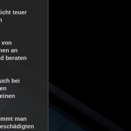
cht teuer
n
 von
men an
nd beraten
ruch bei
den
 einen
kommt man
Geschädigten