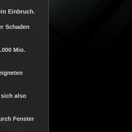
ein Einbruch.
her Schaden
.000 Mio.
eigneten
 sich also
rch Fenster