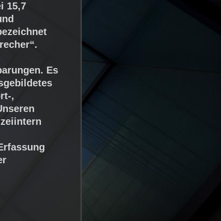
i 15,7
und
bezeichnet
recher“.
parungen. Es
usgebildetes
rt-,
„Unseren
zeiintern
n
 Erfassung
er