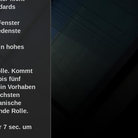
dards
Fenster
iedenste
in hohes
Rolle. Kommt
bis fünf
ein Vorhaben
ächsten
anische
nde Rolle.
ur
7 sec.
um