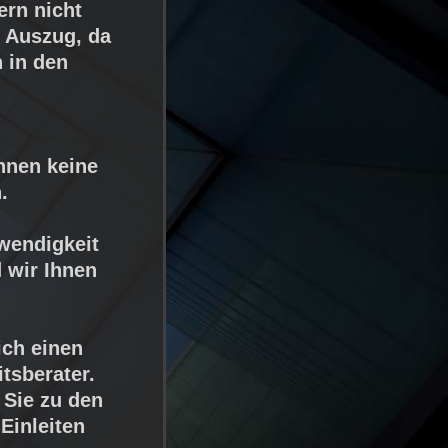
ern nicht
 Auszug, da
n in den
hnen keine
.
wendigkeit
d wir Ihnen
ich einen
tsberater.
 Sie zu den
Einleiten